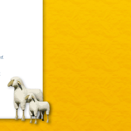
orf
f