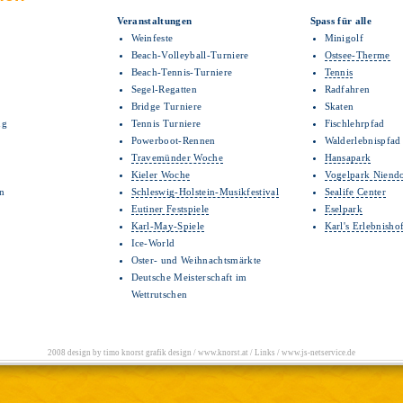
Veranstaltungen
Spass für alle
Weinfeste
Minigolf
Beach-Volleyball-Turniere
Ostsee-Therme
Beach-Tennis-Turniere
Tennis
Segel-Regatten
Radfahren
Bridge Turniere
Skaten
ng
Tennis Turniere
Fischlehrpfad
Powerboot-Rennen
Walderlebnispfad
Travemünder Woche
Hansapark
Kieler Woche
Vogelpark Niend
en
Schleswig-Holstein-Musikfestival
Sealife Center
Eutiner Festspiele
Eselpark
Karl-May-Spiele
Karl's Erlebnisho
Ice-World
Oster- und Weihnachtsmärkte
Deutsche Meisterschaft im
Wettrutschen
2008 design by timo knorst grafik design /
www.knorst.at
/
Links
/
www.js-netservice.de