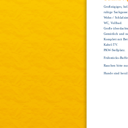
Großzügiges, hel
ruhige Sackgasse
Wohn-/ Schlafzim
WC, Vollbad.
Große überdachte
Gemütlich und ne
Komplett mit Bet
Kabel-TV.
PKW-Stellplatz.
Frühstücks-Buffe
Rauchen bitte nu
Hunde sind herz