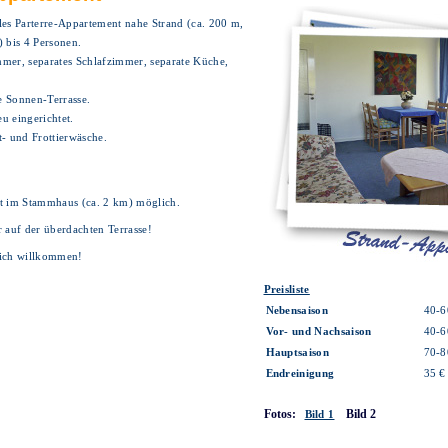
les Parterre-Appartement nahe Strand (ca. 200 m,
) bis 4 Personen.
mer, separates Schlafzimmer, separate Küche,
 Sonnen-Terrasse.
u eingerichtet.
t- und Frottierwäsche.
t im Stammhaus (ca. 2 km) möglich.
r auf der überdachten Terrasse!
lich willkommen!
Preisliste
Nebensaison
40-6
Vor- und Nachsaison
40-6
Hauptsaison
70-8
Endreinigung
35 €
Fotos:
Bild 2
Bild 1